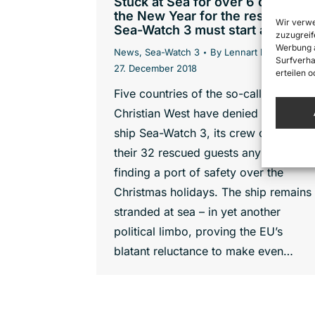
Stuck at Sea for over 6 days –
the New Year for the rescued on
Wir verwe
Sea-Watch 3 must start ashore!
zuzugreif
Werbung a
News
,
Sea-Watch 3
By
Lennart Diesen
Surfverha
27. December 2018
erteilen 
Five countries of the so-called
Christian West have denied the rescu
ship Sea-Watch 3, its crew of 22, and
their 32 rescued guests any help in
finding a port of safety over the
Christmas holidays. The ship remains
stranded at sea – in yet another
political limbo, proving the EU’s
blatant reluctance to make even…