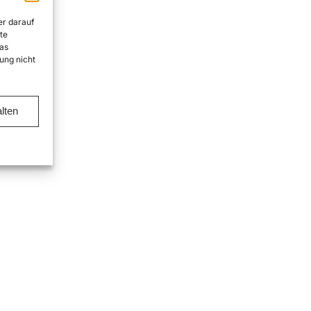
er darauf
te
as
ung nicht
lten