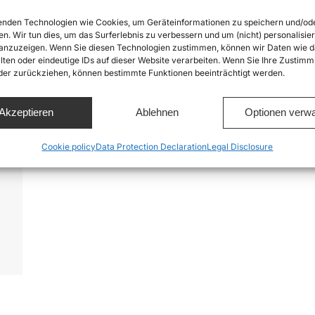
nden Technologien wie Cookies, um Geräteinformationen zu speichern und/od
en. Wir tun dies, um das Surferlebnis zu verbessern und um (nicht) personalisier
nzuzeigen. Wenn Sie diesen Technologien zustimmen, können wir Daten wie d
lten oder eindeutige IDs auf dieser Website verarbeiten. Wenn Sie Ihre Zustimm
oder zurückziehen, können bestimmte Funktionen beeinträchtigt werden.
Akzeptieren
Ablehnen
Optionen verwa
e
Cookie policy
Data Protection Declaration
Legal Disclosure