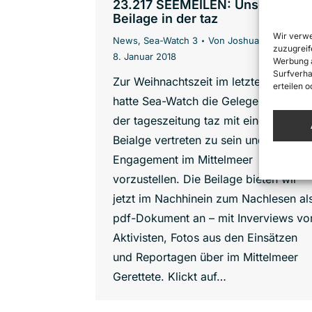
23.217 SEEMEILEN: Unsere
Beilage in der taz
Wir verwe
News
,
Sea-Watch 3
Von
Joshua Krüger
zuzugreif
8. Januar 2018
Werbung a
Surfverha
Zur Weihnachtszeit im letzten Jahr
erteilen 
hatte Sea-Watch die Gelegenheit, in
der tageszeitung taz mit einer eigene
Beialge vertreten zu sein und sein
Engagement im Mittelmeer
vorzustellen. Die Beilage bieten wir
jetzt im Nachhinein zum Nachlesen al
pdf-Dokument an – mit Inverviews vo
Aktivisten, Fotos aus den Einsätzen
und Reportagen über im Mittelmeer
Gerettete. Klickt auf…