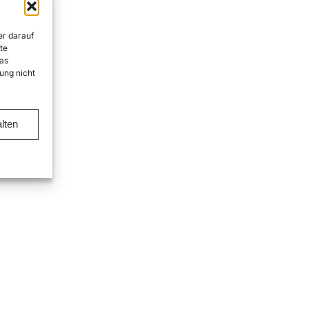
er darauf
te
as
ung nicht
lten