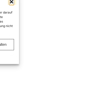
er darauf
te
as
ung nicht
lten