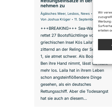
Rettungseinsätze in der Ägäis
nehmen zu
Wir verwe
Ägäisches Meer
,
Lesbos
,
News
zuzugreif
Von
Joshua Krüger
11. September 2017
Werbung a
Surfverha
+++BREAKING+++ Sea-Watch Crew
erteilen 
rettet 27 Bootsflüchtlinge vor der
griechischen Insel Kós Laila* lehnt
zitternd an der Reling der Sea-Watch
1, sie atmet schwer. Als Bootsfahrer
Ben ihre Hand nimmt, lässt sie nicht
mehr los. Laila hat in ihrem Leben
schon angsteinflößendere Dinge
gesehen, als ein deutsches
Rettungsschiff. Aber die Todesangst
hat sie auch an diesem…