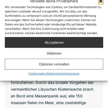
Verwalte deine Privatsphäre
Wir verwenden Technologien wie Cookies, um Geräteinformationen zu
EILMELDUNG: Viele Tote nach Überfall
speichern und/oder darauf zuzugreifen. Wir tun dies, um das
der Libyschen Küstenwache auf Sea-
Surferlebnis zu verbessern und um (nicht) personalisierte Werbung
Watch Rettungseinsatz
anzuzeigen. Wenn Sie diesen Technologien zustimmen, können wir
Daten wie das Surfverhalten oder eindeutige IDs auf dieser Website
Libyan Coast Guard
,
News
,
Sea-Watch 2
verarbeiten. Wenn Sie Ihre Zustimmung nicht erteilen oder
zurückziehen, können bestimmte Funktionen beeinträchtigt werden.
Von
Joshua Krüger
21. Oktober 2016
Ein Boot der Libyschen Küstenwache hat heute
Akzeptieren
während eines Rettungseinsatzes ein
Ablehnen
vollbesetztes Schlauchboot geentert, die
Migranten mit Stöcken geschlagen und unsere
Optionen verwalten
Crew davon abgehalten, Rettungswesten zu
Cookie policy
Datenschutz
Impressum
verteilen und mit unserer Versorgung
fortzufahren. Durch das brutale Vorgehen der
vermeintlichen Libyschen Küstenwache brach
an Bord eine Massenpanik aus; alle 150
Insassen fielen ins Meer, eine zweistellige