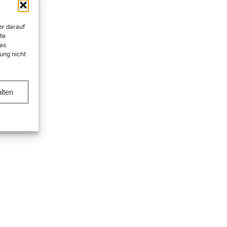
er darauf
te
as
ung nicht
lten