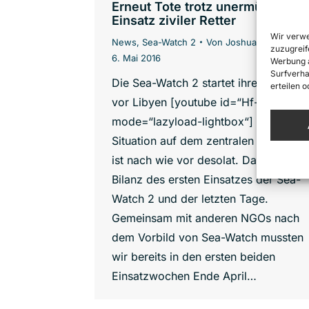
Erneut Tote trotz unermüdliche
Einsatz ziviler Retter
Wir verwe
News
,
Sea-Watch 2
Von
Joshua Krüger
zuzugreif
6. Mai 2016
Werbung a
Surfverha
Die Sea-Watch 2 startet ihren Einsatz
erteilen 
vor Libyen [youtube id=“Hf-f_ytOBfs“
mode=“lazyload-lightbox“] Die
Situation auf dem zentralen Mittelmee
ist nach wie vor desolat. Das ist die
Bilanz des ersten Einsatzes der Sea-
Watch 2 und der letzten Tage.
Gemeinsam mit anderen NGOs nach
dem Vorbild von Sea-Watch mussten
wir bereits in den ersten beiden
Einsatzwochen Ende April…