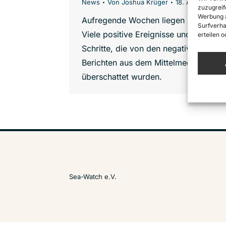
News
Von
Joshua Krüger
18. April 2015
zuzugreif
Werbung a
Aufregende Wochen liegen hinter uns
Surfverha
Viele positive Ereignisse und wichtige
erteilen 
Schritte, die von den negativen
Berichten aus dem Mittelmeer
überschattet wurden.
Sea-Watch e.V.