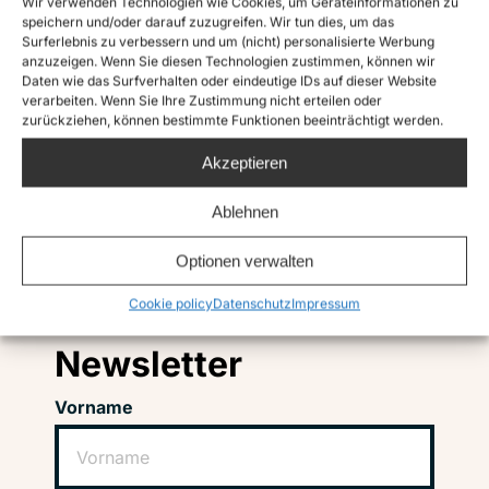
Wir verwenden Technologien wie Cookies, um Geräteinformationen zu
speichern und/oder darauf zuzugreifen. Wir tun dies, um das
Surferlebnis zu verbessern und um (nicht) personalisierte Werbung
anzuzeigen. Wenn Sie diesen Technologien zustimmen, können wir
Daten wie das Surfverhalten oder eindeutige IDs auf dieser Website
verarbeiten. Wenn Sie Ihre Zustimmung nicht erteilen oder
zurückziehen, können bestimmte Funktionen beeinträchtigt werden.
Akzeptieren
Ablehnen
Instagram
Twitter
TikTok
Facebook
LinkedIn
Optionen verwalten
Cookie policy
Datenschutz
Impressum
Abonniere unseren
Newsletter
Vorname