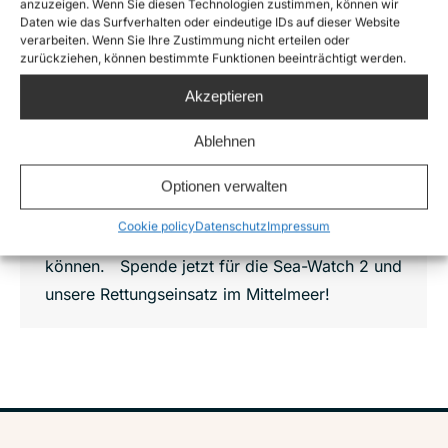
anzuzeigen. Wenn Sie diesen Technologien zustimmen, können wir
Daten wie das Surfverhalten oder eindeutige IDs auf dieser Website
verarbeiten. Wenn Sie Ihre Zustimmung nicht erteilen oder
Die Sea-Watch 2 läuft heute Richtung
zurückziehen, können bestimmte Funktionen beeinträchtigt werden.
zentrales Mittelmeer aus!
News
,
Sea-Watch 2
Von
Joshua Krüger
Akzeptieren
22. März 2016
Ablehnen
Wir freuen uns, die Umbauarbeiten geschafft
zu haben und nun in den Einsatz zu starten.
Optionen verwalten
Wir gehen davon aus, die Rettungsmission vor
Cookie policy
Datenschutz
Impressum
der libyschen Küste Mitte April beginnen zu
können. Spende jetzt für die Sea-Watch 2 und
unsere Rettungseinsatz im Mittelmeer!