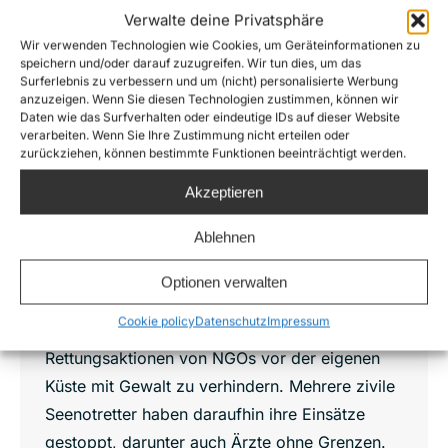
Verwalte deine Privatsphäre
Wir verwenden Technologien wie Cookies, um Geräteinformationen zu
speichern und/oder darauf zuzugreifen. Wir tun dies, um das
Surferlebnis zu verbessern und um (nicht) personalisierte Werbung
anzuzeigen. Wenn Sie diesen Technologien zustimmen, können wir
Daten wie das Surfverhalten oder eindeutige IDs auf dieser Website
„Italien und Libyen verletzen das
verarbeiten. Wenn Sie Ihre Zustimmung nicht erteilen oder
Menschenrecht auf Ausreise“
zurückziehen, können bestimmte Funktionen beeinträchtigt werden.
Es weht ein anderer Wind an Europas
Akzeptieren
Seegrenzen. Die Beschlagnahmung des
Ablehnen
Rettungsschiffs ‚IUVENTA‘ schien der
Höhepunkt der Eskalation um die
Optionen verwalten
Mittelmeerroute zu sein – bis Libyen
Cookie policy
Datenschutz
Impressum
vergangene Woche angedroht hat,
Rettungsaktionen von NGOs vor der eigenen
Küste mit Gewalt zu verhindern. Mehrere zivile
Seenotretter haben daraufhin ihre Einsätze
gestoppt, darunter auch Ärzte ohne Grenzen.