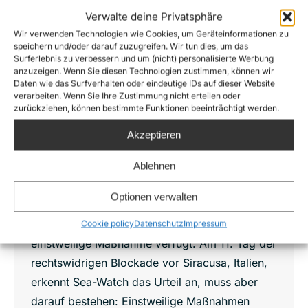
Verwalte deine Privatsphäre
Europäischer Gerichtshof für
Wir verwenden Technologien wie Cookies, um Geräteinformationen zu
Menschenrechte verfügt
speichern und/oder darauf zuzugreifen. Wir tun dies, um das
Interimsmaßnahme gegen Italien – 47
Surferlebnis zu verbessern und um (nicht) personalisierte Werbung
Menschen auf Sea-Watch 3 brauchen
anzuzeigen. Wenn Sie diesen Technologien zustimmen, können wir
eine Lösung
Daten wie das Surfverhalten oder eindeutige IDs auf dieser Website
verarbeiten. Wenn Sie Ihre Zustimmung nicht erteilen oder
News
,
Press releases
,
Sea-Watch 3
zurückziehen, können bestimmte Funktionen beeinträchtigt werden.
Von
Lennart Diesen
30. Januar 2019
Akzeptieren
Nach einer Beschwerde von Überlebenden und
Besatzungsmitgliedern des Rettungsschiffs
Ablehnen
Sea-Watch 3 hat der Europäische Gerichtshof
Optionen verwalten
für Menschenrechte (EGMR) eine
Grundrechtsverletzung festgestellt und eine
Cookie policy
Datenschutz
Impressum
einstweilige Maßnahme verfügt. Am 11. Tag der
rechtswidrigen Blockade vor Siracusa, Italien,
erkennt Sea-Watch das Urteil an, muss aber
darauf bestehen: Einstweilige Maßnahmen