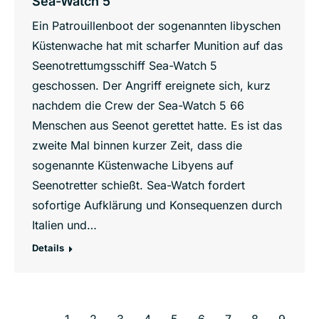
Sea-Watch 5
Ein Patrouillenboot der sogenannten libyschen
Küstenwache hat mit scharfer Munition auf das
Seenotrettumgsschiff Sea-Watch 5
geschossen. Der Angriff ereignete sich, kurz
nachdem die Crew der Sea-Watch 5 66
Menschen aus Seenot gerettet hatte. Es ist das
zweite Mal binnen kurzer Zeit, dass die
sogenannte Küstenwache Libyens auf
Seenotretter schießt. Sea-Watch fordert
sofortige Aufklärung und Konsequenzen durch
Italien und…
Details
←
1
2
3
4
5
6
7
8
9