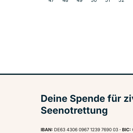
47
48
49
50
51
52
Deine Spende für zi
Seenotrettung
IBAN:
DE63 4306 0967 1239 7690 03
· BIC: