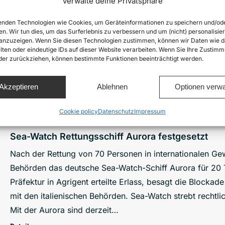
Verwalte deine Privatsphäre
Zwei Kinder sind tot, eine Person wird weiterhin vermiss
nden Technologien wie Cookies, um Geräteinformationen zu speichern und/od
mehr als 90 Menschen an Bord am 29. Juli 2025 im Mitte
en. Wir tun dies, um das Surferlebnis zu verbessern und um (nicht) personalisier
nzuzeigen. Wenn Sie diesen Technologien zustimmen, können wir Daten wie d
Aufklärungsflugzeug Seabird 2 der zivilen Seenotrettun
lten oder eindeutige IDs auf dieser Website verarbeiten. Wenn Sie Ihre Zustimm
das Boot in Seenot bereits am Montag, den 28. Juli, und
oder zurückziehen, können bestimmte Funktionen beeinträchtigt werden.
zuständigen europäischen Behörden. Erst…
Akzeptieren
Ablehnen
Optionen verwa
Details
Cookie policy
Datenschutz
Impressum
Sea-Watch Rettungsschiff Aurora festgesetzt
Nach der Rettung von 70 Personen in internationalen Gew
Behörden das deutsche Sea-Watch-Schiff Aurora für 20 T
Präfektur in Agrigent erteilte Erlass, besagt die Blockad
mit den italienischen Behörden. Sea-Watch strebt rechtli
Mit der Aurora sind derzeit…