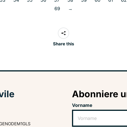
53
54
55
56
57
58
59
60
61
62
69
→
Share this
vile
Abonniere u
Vorname
GENODEM1GLS