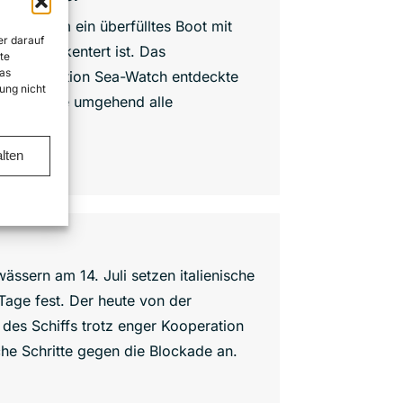
t, nachdem ein überfülltes Boot mit
er darauf
lmeer gekentert ist. Das
te
as
gsorganisation Sea-Watch entdeckte
ung nicht
 alarmierte umgehend alle
lten
ässern am 14. Juli setzen italienische
age fest. Der heute von der
e des Schiffs trotz enger Kooperation
che Schritte gegen die Blockade an.