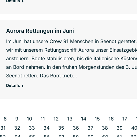
Details
Aurora Rettungen im Juni
Im Juni hat unsere Crew 91 Menschen in Seenot gerettet
wir mit unserem Rettungsschiff Aurora unser Einsatzgebiet
ansteuern, Boote stabilisieren, bis die italienische Küste
an Bord nehmen. In den frühen Morgenstunden des 3. Ju
Seenot retten. Das Boot trieb…
Details
8
9
10
11
12
13
14
15
16
17
31
32
33
34
35
36
37
38
39
4