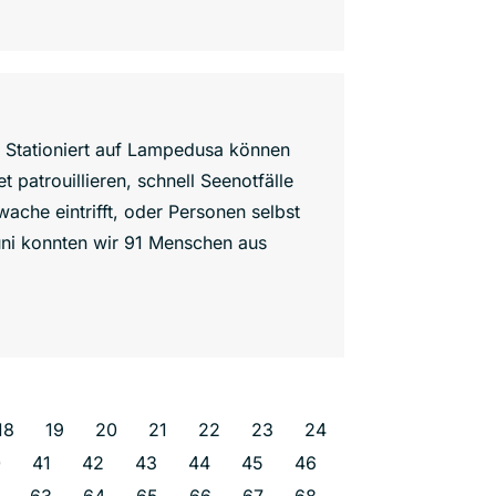
. Stationiert auf Lampedusa können
 patrouillieren, schnell Seenotfälle
nwache eintrifft, oder Personen selbst
ni konnten wir 91 Menschen aus
18
19
20
21
22
23
24
0
41
42
43
44
45
46