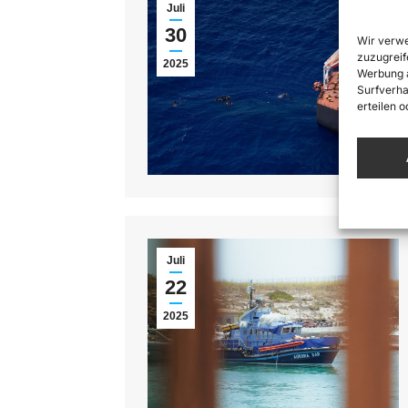
Juli
30
Wir verwe
zuzugreif
2025
Werbung a
Surfverha
erteilen 
Juli
22
2025