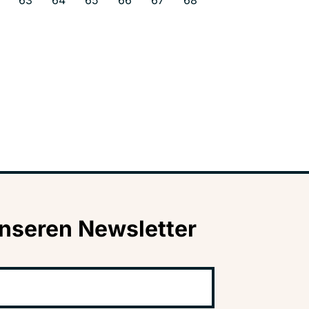
63
64
65
66
67
68
nseren Newsletter