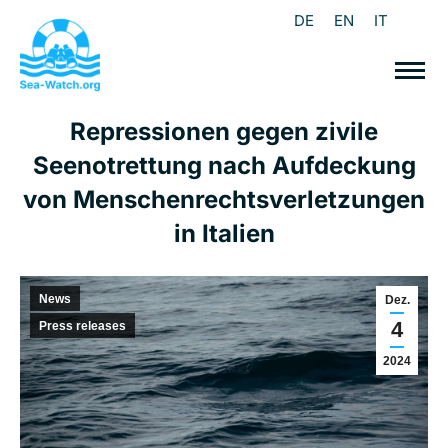
DE
EN
IT
Repressionen gegen zivile
Seenotrettung nach Aufdeckung
von Menschenrechtsverletzungen
in Italien
News
Dez.
4
Press releases
2024