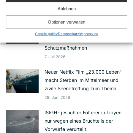
16. Juli 2026
Ablehnen
Optionen verwalten
Nach Schüssen auf die Sea-Watch 5:
Eilantrag gegen Bundesregierung
Cookie policy
Datenschutz
Impressum
wegen unterlassener
Schutzmaßnahmen
7. Juli 2026
Neuer Netflix Film „23.000 Leben“
macht Sterben im Mittelmeer und
zivile Seenotrettung zum Thema
29. Juni 2026
IStGH-gesuchter Folterer in Libyen
nur wegen eines Bruchteils der
Vorwürfe verurteilt