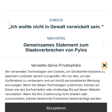
Kommentarnavigation
ZURÜCK
Vorheriger
„Ich wollte nicht in Gewalt verwickelt sein.“
Beitrag:
NÄCHSTES
Gemeinsames Statement zum
Nächster
Staatsverbrechen von Pylos
Beitrag:
Verwalte deine Privatsphäre
Wir verwenden Technologien wie Cookies, um Geräteinformationen zu
Related Posts
speichern und/oder darauf zuzugreifen. Wir tun dies, um das
Surferlebnis zu verbessern und um (nicht) personalisierte Werbung
anzuzeigen. Wenn Sie diesen Technologien zustimmen, können wir
Daten wie das Surfverhalten oder eindeutige IDs auf dieser Website
Die extreme Rechte macht die
verarbeiten. Wenn Sie Ihre Zustimmung nicht erteilen oder
Rettung von Menschenleben zum
zurückziehen, können bestimmte Funktionen beeinträchtigt werden.
Gegenstand einer
Akzeptieren
Verleumdungskampagne