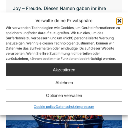
Joy – Freude. Diesen Namen gaben ihr ihre
Eltern vor vielen Jahren, als sie noch zu jung
Verwalte deine Privatsphäre
war um zu verstehen, dass sie in Nigeria nichts
Wir verwenden Technologien wie Cookies, um Geräteinformationen zu
als Elend und Armut erwartet. Die massive
speichern und/oder darauf zuzugreifen. Wir tun dies, um das
Surferlebnis zu verbessern und um (nicht) personalisierte Werbung
Stichnarbe am Bauch lies sie es spüren, noch
anzuzeigen. Wenn Sie diesen Technologien zustimmen, können wir
bevor sie 15 wurde. Freudig strahlt hingegen
Daten wie das Surfverhalten oder eindeutige IDs auf dieser Website
verarbeiten. Wenn Sie Ihre Zustimmung nicht erteilen oder
die darüber tätowierte Sonne, die ihr bei…
zurückziehen, können bestimmte Funktionen beeinträchtigt werden.
Akzeptieren
Ablehnen
Optionen verwalten
Cookie policy
Datenschutz
Impressum