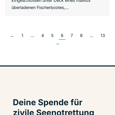
Eingeschlossen unter Deck eines maßlos
überladenen Fischerbootes,…
←
1
…
4
5
6
7
8
…
13
→
Deine Spende für
zivile Seenotrettung