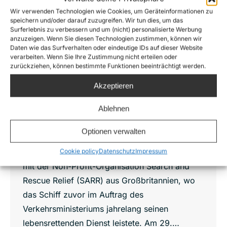
Wir verwenden Technologien wie Cookies, um Geräteinformationen zu
speichern und/oder darauf zuzugreifen. Wir tun dies, um das
Surferlebnis zu verbessern und um (nicht) personalisierte Werbung
Großbritannien setzt neues Sea-Watch
anzuzeigen. Wenn Sie diesen Technologien zustimmen, können wir
Daten wie das Surfverhalten oder eindeutige IDs auf dieser Website
Schiff fest
verarbeiten. Wenn Sie Ihre Zustimmung nicht erteilen oder
Aurora
,
News
,
Press releases
Von
Oliver Kulikowski
zurückziehen, können bestimmte Funktionen beeinträchtigt werden.
24. Juni 2022
Akzeptieren
Unmittelbar nach dem ersten Einsatz und der
Ablehnen
Rettung von 85 Menschen erteilte die britische
Agentur für See- und Küstenwache dem Schiff
Optionen verwalten
ein Auslaufverbot. Sea-Watch betreibt die als
Rettungsboot zertifizierte Aurora gemeinsam
Cookie policy
Datenschutz
Impressum
mit der Non-Profit-Organisation Search and
Rescue Relief (SARR) aus Großbritannien, wo
das Schiff zuvor im Auftrag des
Verkehrsministeriums jahrelang seinen
lebensrettenden Dienst leistete. Am 29.…