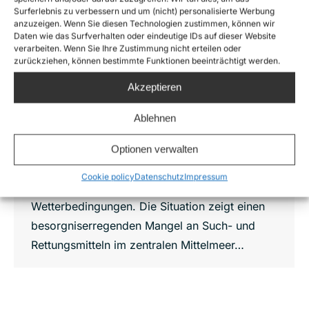
Surferlebnis zu verbessern und um (nicht) personalisierte Werbung
anzuzeigen. Wenn Sie diesen Technologien zustimmen, können wir
Sea-Watch Update, 8. Juni 2018: Akuter
Daten wie das Surfverhalten oder eindeutige IDs auf dieser Website
Mangel an Rettungskräften
verarbeiten. Wenn Sie Ihre Zustimmung nicht erteilen oder
zurückziehen, können bestimmte Funktionen beeinträchtigt werden.
News
,
Sea-Watch 3
Von
Joshua Krüger
8. Juni 2018
Akzeptieren
Italienisches Innenministerium schickt Sea-
Watch 3 in den Hafen von Regio Calabria, –
Ablehnen
Ankunftszeit wird SAMSTAG, 9. JUNI, 08.00
UHR Die 232 Menschen an Bord der Sea-
Optionen verwalten
Watch 3 sind nun seit mehr als 72 Stunden auf
Cookie policy
Datenschutz
Impressum
See, davon zwei Tage unter schlechten
Wetterbedingungen. Die Situation zeigt einen
besorgniserregenden Mangel an Such- und
Rettungsmitteln im zentralen Mittelmeer…