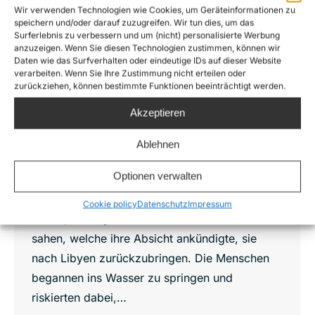
Wir verwenden Technologien wie Cookies, um Geräteinformationen zu
speichern und/oder darauf zuzugreifen. Wir tun dies, um das
„Wir wurden gezwungen, Massengräber
Surferlebnis zu verbessern und um (nicht) personalisierte Werbung
zu graben, um die Leichen der
anzuzeigen. Wenn Sie diesen Technologien zustimmen, können wir
Menschen zu begraben, die nach und
Daten wie das Surfverhalten oder eindeutige IDs auf dieser Website
nach starben.“
verarbeiten. Wenn Sie Ihre Zustimmung nicht erteilen oder
zurückziehen, können bestimmte Funktionen beeinträchtigt werden.
News
,
Sea-Watch 3
Von
Joshua Krüger
2. Mai 2018
Akzeptieren
Am Samstag, den 21. April, rettete Sea-Watch
ein Gummiboot 65 Seemeilen nördlich der
Ablehnen
libyschen Küste in einer schwierigen
Optionen verwalten
Rettungsaktion mit Momenten der Anpannung,
als die Leute, die in das Gummiboot gepfercht
Cookie policy
Datenschutz
Impressum
waren, die libysche Küstenwache ankommen
sahen, welche ihre Absicht ankündigte, sie
nach Libyen zurückzubringen. Die Menschen
begannen ins Wasser zu springen und
riskierten dabei,…