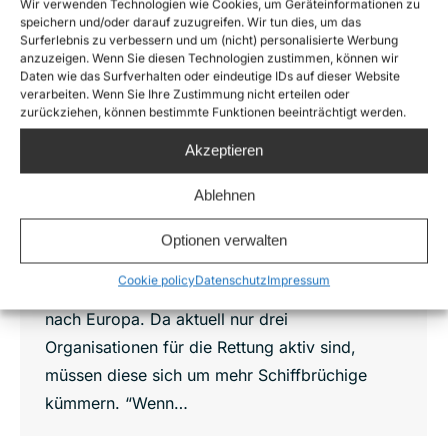
Wir verwenden Technologien wie Cookies, um Geräteinformationen zu
speichern und/oder darauf zuzugreifen. Wir tun dies, um das
Surferlebnis zu verbessern und um (nicht) personalisierte Werbung
„Kommen an Grenzen“: 1400 Menschen
anzuzeigen. Wenn Sie diesen Technologien zustimmen, können wir
gerettet – NGOs sind kein „Shuttle
Daten wie das Surfverhalten oder eindeutige IDs auf dieser Website
Service“
verarbeiten. Wenn Sie Ihre Zustimmung nicht erteilen oder
zurückziehen, können bestimmte Funktionen beeinträchtigt werden.
News
Von
Joshua Krüger
18. Januar 2018
Sea-Watch erlebte am gestrigen Tag eine
Akzeptieren
Ausnahmesituation. „Wir sind bis an unsere
Ablehnen
Grenzen ausgelastet“, sagt Julian Köberer,
Leiter der aktuellen Mission von Sea-Watch.
Optionen verwalten
Trotz des Winters machen sich unverändert
Cookie policy
Datenschutz
Impressum
viele Menschen auf die gefährliche Überfahrt
nach Europa. Da aktuell nur drei
Organisationen für die Rettung aktiv sind,
müssen diese sich um mehr Schiffbrüchige
kümmern. “Wenn…