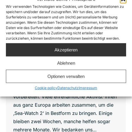
Wir verwenden Technologien wie Cookies, um Geräteinformationen zu
speichern und/oder darauf zuzugreifen. Wir tun dies, um das
Surferlebnis zu verbessern und um (nicht) personalisierte Werbung
Auf Malta wird gehämmert, lackiert und
anzuzeigen. Wenn Sie diesen Technologien zustimmen, können wir
Daten wie das Surfverhalten oder eindeutige IDs auf dieser Website
geschweißt
verarbeiten. Wenn Sie Ihre Zustimmung nicht erteilen oder
News
,
Sea-Watch 2
Von
Joshua Krüger
zurückziehen, können bestimmte Funktionen beeinträchtigt werden.
16. Januar 2017
Akzeptieren
Die Winterbauarbeiten an der ‚Sea-Watch 2‘
Ablehnen
nehmen Form an. Einige bauliche
Verbesserungen und Wartungsarbeiten werden
Optionen verwalten
das Schiff dieses Jahr noch effektiver auf
unsere Rettungsmission im Mittelmeer
Cookie policy
Datenschutz
Impressum
vorbereiten. Viele ehrenamtliche Aktivist*innen
aus ganz Europa arbeiten zusammen, um die
‚Sea-Watch 2‘ in Bestform zu bringen. Einige
bleiben zwei Wochen, manche helfen sogar
mehrere Monate. Wir bedanken uns…