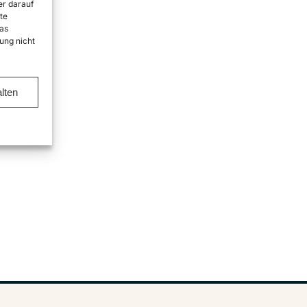
er darauf
te
as
ung nicht
lten