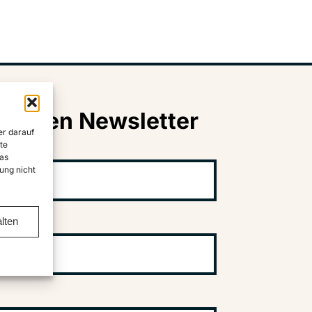
nseren Newsletter
er darauf
te
as
ung nicht
lten