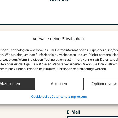
Verwalte deine Privatsphäre
vile
Abonniere u
nden Technologien wie Cookies, um Geräteinformationen zu speichern und/od
en. Wir tun dies, um das Surferlebnis zu verbessern und um (nicht) personalisier
Vorname
nzuzeigen. Wenn Sie diesen Technologien zustimmen, können wir Daten wie d
lten oder eindeutige IDs auf dieser Website verarbeiten. Wenn Sie Ihre Zustimm
oder zurückziehen, können bestimmte Funktionen beeinträchtigt werden.
GENODEM1GLS
Akzeptieren
Ablehnen
Optionen verwa
Nachname
Cookie policy
Datenschutz
Impressum
E-Mail