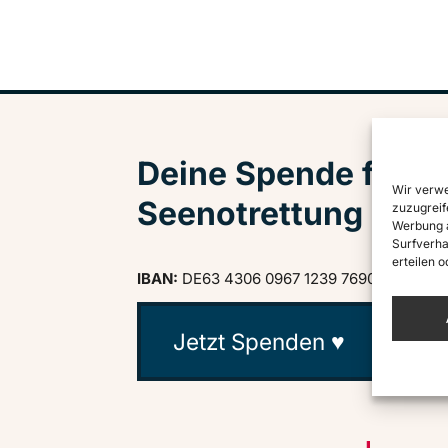
Deine Spende für zi
Wir verwe
Seenotrettung
zuzugreif
Werbung a
Surfverha
erteilen 
IBAN:
DE63 4306 0967 1239 7690 03
· BIC:
Jetzt Spenden ♥