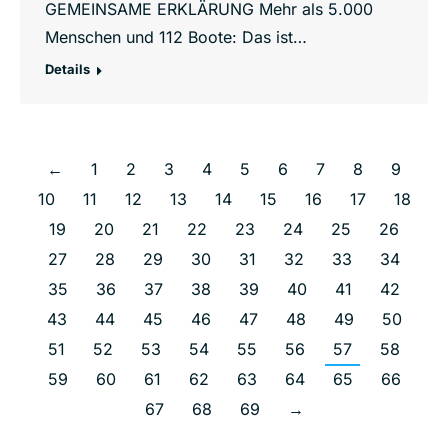
GEMEINSAME ERKLÄRUNG Mehr als 5.000
Menschen und 112 Boote: Das ist…
Details
←
1
2
3
4
5
6
7
8
9
10
11
12
13
14
15
16
17
18
19
20
21
22
23
24
25
26
27
28
29
30
31
32
33
34
35
36
37
38
39
40
41
42
43
44
45
46
47
48
49
50
51
52
53
54
55
56
57
58
59
60
61
62
63
64
65
66
67
68
69
→