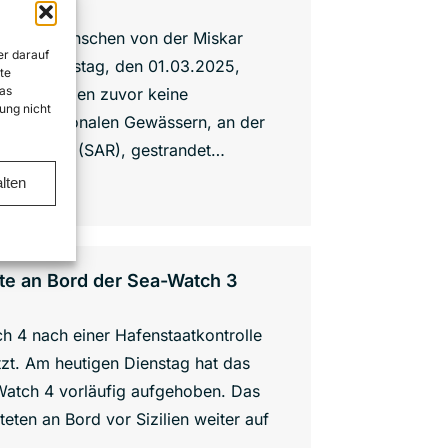
lattform
ttag 32 Menschen von der Miskar
er darauf
ie seit Samstag, den 01.03.2025,
te
as
rten Behörden zuvor keine
ung nicht
 internationalen Gewässern, an der
tungszone (SAR), gestrandet…
lten
ete an Bord der Sea-Watch 3
ch 4 nach einer Hafenstaatkontrolle
zt. Am heutigen Dienstag hat das
Watch 4 vorläufig aufgehoben. Das
eten an Bord vor Sizilien weiter auf
e…