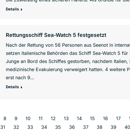
Details
Rettungsschiff Sea-Watch 5 festgesetzt
Nach der Rettung von 56 Personen aus Seenot in intern
setzen italienische Behörden das Schiff Sea-Watch 5 für 2
Junge an Bord des Schiffes gestorben, nachdem Italien,
medizinische Evakuierung verweigert hatten. 4 weitere 
erst nach 9…
Details
8
9
10
11
12
13
14
15
16
17
31
32
33
34
35
36
37
38
39
4