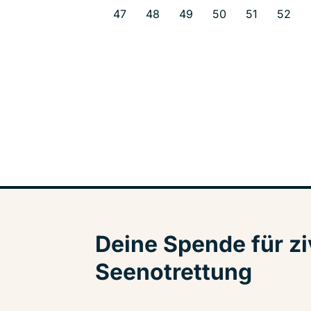
47
48
49
50
51
52
Deine Spende für zi
Seenotrettung