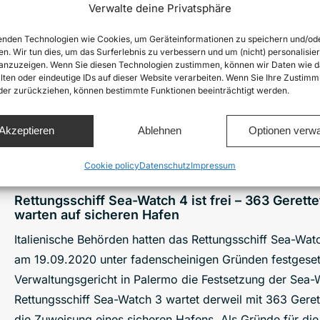
Rettungsschiff Aurora rettet Menschen von Gasp
Verwalte deine Privatsphäre
Das Sea-Watch Rettungsschiff Aurora hat heute Nachmi
nden Technologien wie Cookies, um Geräteinformationen zu speichern und/od
Gasplattform im zentralen Mittelmeer gerettet, auf der s
en. Wir tun dies, um das Surferlebnis zu verbessern und um (nicht) personalisier
nzuzeigen. Wenn Sie diesen Technologien zustimmen, können wir Daten wie d
festsaßen. Trotz der akuten Notlage hatten die informie
lten oder eindeutige IDs auf dieser Website verarbeiten. Wenn Sie Ihre Zustimm
Rettungsmaßnahmen eingeleitet, obwohl die Menschen in
oder zurückziehen, können bestimmte Funktionen beeinträchtigt werden.
Grenze der tunesischen und maltesischen Such- und Ret
Akzeptieren
Ablehnen
Optionen verwa
Details
Cookie policy
Datenschutz
Impressum
Rettungsschiff Sea-Watch 4 ist frei – 363 Gerett
warten auf sicheren Hafen
Italienische Behörden hatten das Rettungsschiff Sea-Wat
am 19.09.2020 unter fadenscheinigen Gründen festgeset
Verwaltungsgericht in Palermo die Festsetzung der Sea-
Rettungsschiff Sea-Watch 3 wartet derweil mit 363 Gerett
die Zuweisung eines sicheren Hafens. Als Gründe für di