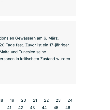
ationalen Gewässern am 6. März,
0 Tage fest. Zuvor ist ein 17-jähriger
 Malta und Tunesien seine
Personen in kritischem Zustand wurden
18
19
20
21
22
23
24
0
41
42
43
44
45
46