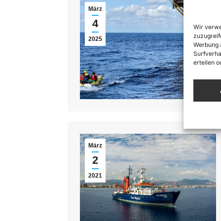
März
4
Wir verwe
zuzugreif
2025
Werbung a
Surfverha
erteilen 
März
2
2021