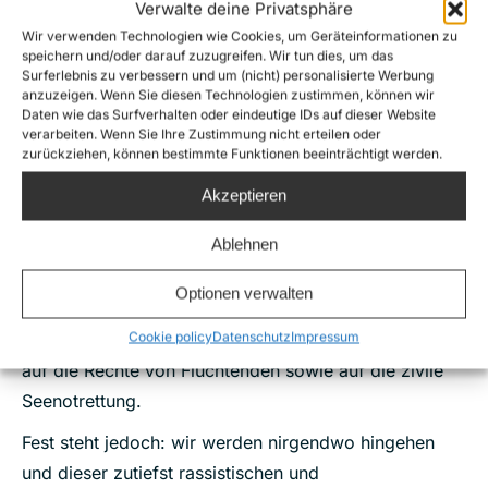
als Sieger:innen hervorzugehen. Und der Wahlkampf
Verwalte deine Privatsphäre
ist bereits in vollem Gange: Das Thema Migration
Wir verwenden Technologien wie Cookies, um Geräteinformationen zu
speichern und/oder darauf zuzugreifen. Wir tun dies, um das
wird erneut missbraucht, um Stimmung gegen
Surferlebnis zu verbessern und um (nicht) personalisierte Werbung
Flüchtende und deren Unterstützer:innen zu machen.
anzuzeigen. Wenn Sie diesen Technologien zustimmen, können wir
Daten wie das Surfverhalten oder eindeutige IDs auf dieser Website
Dies weckt bei uns Erinnerungen an 2019, an das
verarbeiten. Wenn Sie Ihre Zustimmung nicht erteilen oder
zurückziehen, können bestimmte Funktionen beeinträchtigt werden.
Salvini-Dekret und den 17-tägigen Standoff der Sea-
Watch 3 unter Kapitänin Carola Rackete. Pausenlose
Akzeptieren
Attacken gegen Menschen auf der Flucht und NGOs,
Ablehnen
die im Mittelmeer Seenotrettung betreiben, stehen wie
damals erneut auf der Tagesordnung. Sollten es die
Optionen verwalten
Ultrarechten in der Tat in die Regierung schaffen,
Cookie policy
Datenschutz
Impressum
befürchten wir weitreichende negative Auswirkungen
auf die Rechte von Flüchtenden sowie auf die zivile
Seenotrettung.
Fest steht jedoch: wir werden nirgendwo hingehen
und dieser zutiefst rassistischen und