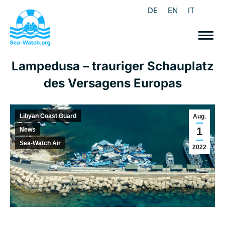
DE
EN
IT
Lampedusa – trauriger Schauplatz
des Versagens Europas
Libyan Coast Guard
Aug.
1
News
Sea-Watch Air
2022