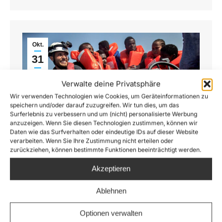
Okt.
31
2017
Verwalte deine Privatsphäre
Wir verwenden Technologien wie Cookies, um Geräteinformationen zu
speichern und/oder darauf zuzugreifen. Wir tun dies, um das
Surferlebnis zu verbessern und um (nicht) personalisierte Werbung
anzuzeigen. Wenn Sie diesen Technologien zustimmen, können wir
Daten wie das Surfverhalten oder eindeutige IDs auf dieser Website
verarbeiten. Wenn Sie Ihre Zustimmung nicht erteilen oder
zurückziehen, können bestimmte Funktionen beeinträchtigt werden.
Akzeptieren
Politiken Freiheitspreis geht an Sea-
Ablehnen
Watch
Kurz bevor das neue Sea-Watch Flaggschiff am
Optionen verwalten