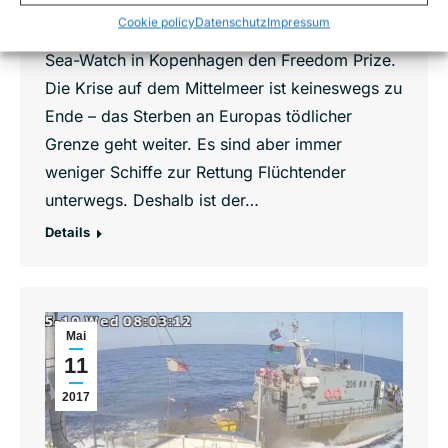
3. November zur ersten Mission ausläuft,
Cookie policy
Datenschutz
Impressum
verleiht Dänemarks größte Zeitung Politiken
Sea-Watch in Kopenhagen den Freedom Prize.
Die Krise auf dem Mittelmeer ist keineswegs zu
Ende – das Sterben an Europas tödlicher
Grenze geht weiter. Es sind aber immer
weniger Schiffe zur Rettung Flüchtender
unterwegs. Deshalb ist der…
Details
Mai
11
2017