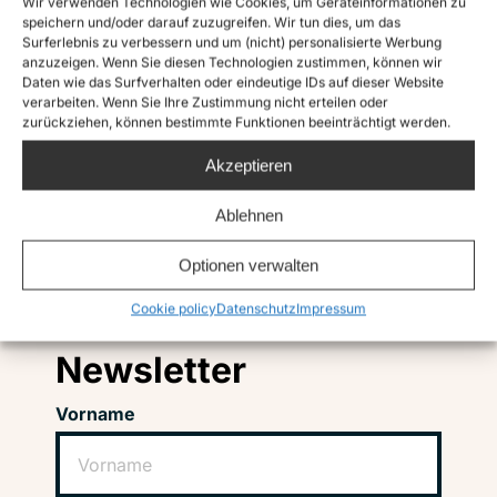
Wir verwenden Technologien wie Cookies, um Geräteinformationen zu
speichern und/oder darauf zuzugreifen. Wir tun dies, um das
Surferlebnis zu verbessern und um (nicht) personalisierte Werbung
anzuzeigen. Wenn Sie diesen Technologien zustimmen, können wir
Daten wie das Surfverhalten oder eindeutige IDs auf dieser Website
verarbeiten. Wenn Sie Ihre Zustimmung nicht erteilen oder
zurückziehen, können bestimmte Funktionen beeinträchtigt werden.
Akzeptieren
Ablehnen
Instagram
Twitter
TikTok
Facebook
LinkedIn
Optionen verwalten
Cookie policy
Datenschutz
Impressum
Abonniere unseren
Newsletter
Vorname