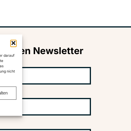
nseren Newsletter
er darauf
te
as
ung nicht
lten