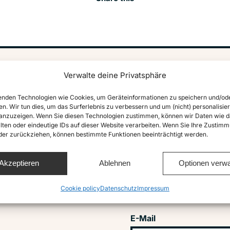
Verwalte deine Privatsphäre
vile
Abonniere u
nden Technologien wie Cookies, um Geräteinformationen zu speichern und/od
en. Wir tun dies, um das Surferlebnis zu verbessern und um (nicht) personalisier
Vorname
nzuzeigen. Wenn Sie diesen Technologien zustimmen, können wir Daten wie d
lten oder eindeutige IDs auf dieser Website verarbeiten. Wenn Sie Ihre Zustimm
oder zurückziehen, können bestimmte Funktionen beeinträchtigt werden.
GENODEM1GLS
Akzeptieren
Ablehnen
Optionen verwa
Nachname
Cookie policy
Datenschutz
Impressum
E-Mail