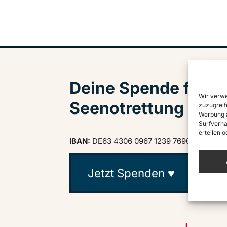
Deine Spende für zi
Wir verwe
Seenotrettung
zuzugreif
Werbung a
Surfverha
erteilen 
IBAN:
DE63 4306 0967 1239 7690 03
· BIC:
Jetzt Spenden ♥