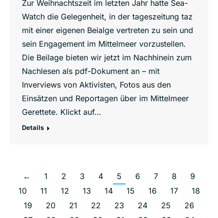
Zur Weihnachtszeit im letzten Jahr hatte Sea-
Watch die Gelegenheit, in der tageszeitung taz
mit einer eigenen Beialge vertreten zu sein und
sein Engagement im Mittelmeer vorzustellen.
Die Beilage bieten wir jetzt im Nachhinein zum
Nachlesen als pdf-Dokument an – mit
Inverviews von Aktivisten, Fotos aus den
Einsätzen und Reportagen über im Mittelmeer
Gerettete. Klickt auf…
Details
←
1
2
3
4
5
6
7
8
9
10
11
12
13
14
15
16
17
18
19
20
21
22
23
24
25
26