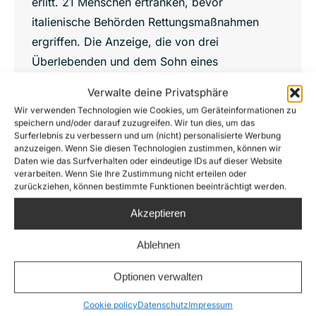
erlitt. 21 Menschen ertranken, bevor
italienische Behörden Rettungsmaßnahmen
ergriffen. Die Anzeige, die von drei
Überlebenden und dem Sohn eines
Ertrunkenen unterstützt…
Verwalte deine Privatsphäre
Details
Wir verwenden Technologien wie Cookies, um Geräteinformationen zu
speichern und/oder darauf zuzugreifen. Wir tun dies, um das
Surferlebnis zu verbessern und um (nicht) personalisierte Werbung
anzuzeigen. Wenn Sie diesen Technologien zustimmen, können wir
Daten wie das Surfverhalten oder eindeutige IDs auf dieser Website
verarbeiten. Wenn Sie Ihre Zustimmung nicht erteilen oder
Juli
zurückziehen, können bestimmte Funktionen beeinträchtigt werden.
23
Akzeptieren
2015
Ablehnen
Optionen verwalten
Cookie policy
Datenschutz
Impressum