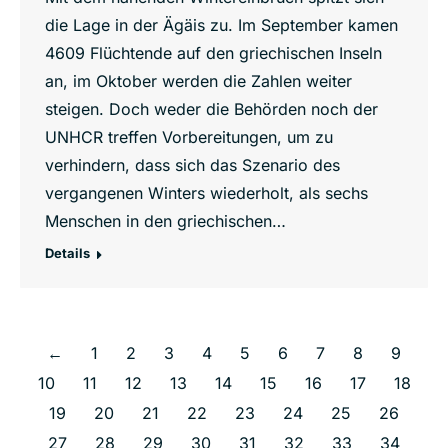
die Lage in der Ägäis zu. Im September kamen
4609 Flüchtende auf den griechischen Inseln
an, im Oktober werden die Zahlen weiter
steigen. Doch weder die Behörden noch der
UNHCR treffen Vorbereitungen, um zu
verhindern, dass sich das Szenario des
vergangenen Winters wiederholt, als sechs
Menschen in den griechischen…
Details
←
1
2
3
4
5
6
7
8
9
10
11
12
13
14
15
16
17
18
19
20
21
22
23
24
25
26
27
28
29
30
31
32
33
34