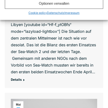
Optionen verwalten
Erneut Tote trotz unermüdlichem Einsatz
ziviler Retter
Cookie policy
Datenschutz
Impressum
Die Sea-Watch 2 startet ihren Einsatz vor
Libyen [youtube id=“Hf-f_ytOBfs“
mode=“lazyload-lightbox“] Die Situation auf
dem zentralen Mittelmeer ist nach wie vor
desolat. Das ist die Bilanz des ersten Einsatzes
der Sea-Watch 2 und der letzten Tage.
Gemeinsam mit anderen NGOs nach dem
Vorbild von Sea-Watch mussten wir bereits in
den ersten beiden Einsatzwochen Ende April…
Details
Mai