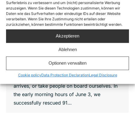
Surferlebnis zu verbessern und um (nicht) personalisierte Werbung
anzuzeigen. Wenn Sie diesen Technologien zustimmen, können wir
Daten wie das Surfverhalten oder eindeutige IDs auf dieser Website
verarbeiten. Wenn Sie Ihre Zustimmung nicht erteilen oder
Auroras rescue in june
zurückziehen, können bestimmte Funktionen beeinträchtigt werden.
News
By
Luna Wolf
10. July 2025
Akzeptieren
In June, our crew rescued 91 people in distress
Ablehnen
at sea. Stationed in Lampedusa, we use our
rescue vessel Aurora to patrol our area of
Optionen verwalten
operation, quickly respond to emergencies,
Cookie policy
Data Protection Declaration
Legal Disclosure
stabilize boats until the Italian coastguard
arrives, or take people on board ourselves. In
the early morning hours of June 3, we
successfully rescued 91…