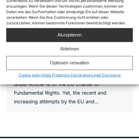
Surferlebnis zu verbessern und um (nicht) personalisierte Werbung
anzuzeigen. Wenn Sie diesen Technologien zustimmen, können wir
Daten wie das Surfverhalten oder eindeutige IDs auf dieser Website
Joint Statement: The future EU must
verarbeiten. Wenn Sie Ihre Zustimmung nicht erteilen oder
uphold the right to asylum in Europe
zurückziehen, können bestimmte Funktionen beeinträchtigt werden.
News
By
Luna Wolf
8. July 2024
Akzeptieren
To ensure that refugees can access protection,
Ablehnen
states must guarantee the right to seek and
enjoy asylum and uphold their commitments to
Optionen verwalten
the international refugee protection system.
This obligation applies to all EU Member States
Cookie policy
Data Protection Declaration
Legal Disclosure
under Article 18 of the EU Charter of
Fundamental Rights. Yet, the recent and
increasing attempts by the EU and…