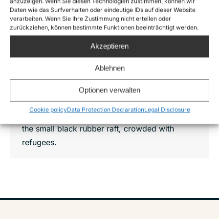
anzuzeigen. Wenn Sie diesen Technologien zustimmen, können wir
Daten wie das Surfverhalten oder eindeutige IDs auf dieser Website
verarbeiten. Wenn Sie Ihre Zustimmung nicht erteilen oder
Status-Update 14.11.2015: ”Sea-Watch”
zurückziehen, können bestimmte Funktionen beeinträchtigt werden.
starts a new mission securing the
escape route to Lesbos
Akzeptieren
News
By
Joshua Krüger
16. November 2015
Ablehnen
The night is pitch black, we can barely see
anything. We can hear the sound of a boat’s
Optionen verwalten
motor coming closer. Only moments before it
Cookie policy
Data Protection Declaration
Legal Disclosure
passes by just a few meters away, we can see
the small black rubber raft, crowded with
refugees.