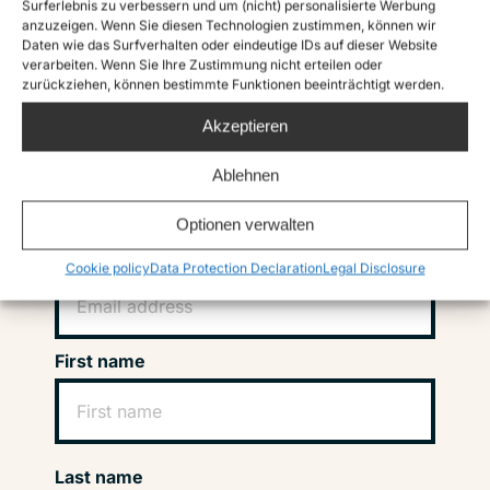
Surferlebnis zu verbessern und um (nicht) personalisierte Werbung
anzuzeigen. Wenn Sie diesen Technologien zustimmen, können wir
Daten wie das Surfverhalten oder eindeutige IDs auf dieser Website
verarbeiten. Wenn Sie Ihre Zustimmung nicht erteilen oder
Instagram
Twitter
TikTok
Facebook
LinkedIn
zurückziehen, können bestimmte Funktionen beeinträchtigt werden.
Akzeptieren
Subscribe to our
Ablehnen
newsletter
Optionen verwalten
Your email address*
Cookie policy
Data Protection Declaration
Legal Disclosure
First name
Last name