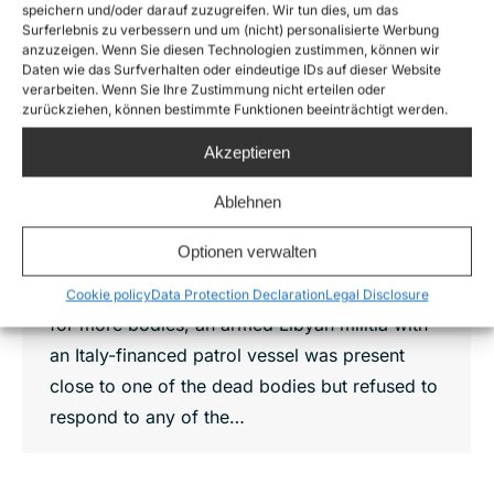
speichern und/oder darauf zuzugreifen. Wir tun dies, um das
Surferlebnis zu verbessern und um (nicht) personalisierte Werbung
Five Dead Bodies Discovered by Sea-
anzuzeigen. Wenn Sie diesen Technologien zustimmen, können wir
Watch Aircraft
Daten wie das Surfverhalten oder eindeutige IDs auf dieser Website
verarbeiten. Wenn Sie Ihre Zustimmung nicht erteilen oder
News
,
Pressemitteilung
By
Oliver Kulikowski
zurückziehen, können bestimmte Funktionen beeinträchtigt werden.
26. June 2025
Akzeptieren
During yesterday’s reconnaissance flights over
the Central Mediterranean, the crew of Sea-
Ablehnen
Watch’s aircraft Seabird 1 discovered the
Optionen verwalten
bodies of five people floating in international
waters off the Libyan coast. While searching
Cookie policy
Data Protection Declaration
Legal Disclosure
for more bodies, an armed Libyan militia with
an Italy-financed patrol vessel was present
close to one of the dead bodies but refused to
respond to any of the…