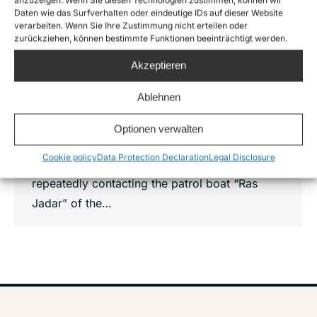
Crimes of Malta 04
Daten wie das Surfverhalten oder eindeutige IDs auf dieser Website
Crimes of Malta
,
News
,
Sea-Watch Air
verarbeiten. Wenn Sie Ihre Zustimmung nicht erteilen oder
zurückziehen, können bestimmte Funktionen beeinträchtigt werden.
By
Joshua Krüger
6. October 2020
#CrimesOfMalta: A Maltese aircraft guides the
Akzeptieren
so-called Libyan Coast Guard to a distress
Ablehnen
case. Later a pull-back to Libya is reported.
Was the illegal return coordinated by Malta? It
Optionen verwalten
would not be the first time… 14 July 2020:
Cookie policy
Data Protection Declaration
Legal Disclosure
Our Moonbird crew overhears an aircraft
repeatedly contacting the patrol boat “Ras
Jadar” of the…