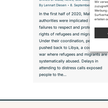
Wir verwe
By
Lennart Diesen
8. September 2020
zuzugreif
Werbung a
In the first half of 2020, Maltese
Surfverha
erteilen 
authorities were implicated in multiple
failures to respect and protect the
rights of refugees and migrants at sea
Under their coordination, people wer
pushed back to Libya, a country at
war where refugees and migrants are
systematically abused. Delays in
attending to distress calls exposed
people to the…