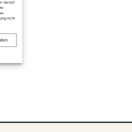
er darauf
te
as
ung nicht
lten