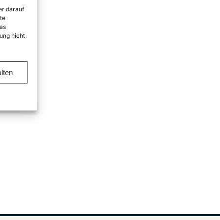
er darauf
te
as
ung nicht
lten