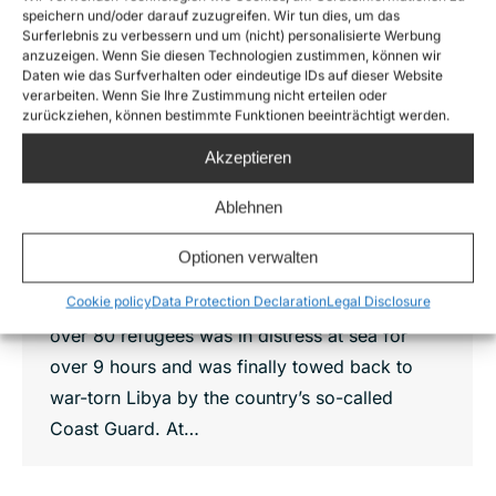
speichern und/oder darauf zuzugreifen. Wir tun dies, um das
Surferlebnis zu verbessern und um (nicht) personalisierte Werbung
anzuzeigen. Wenn Sie diesen Technologien zustimmen, können wir
Rubber boat with about 80 people in
Daten wie das Surfverhalten oder eindeutige IDs auf dieser Website
distress off Libya – EU authorities refuse
verarbeiten. Wenn Sie Ihre Zustimmung nicht erteilen oder
assistance – Survivors abducted to Libya
zurückziehen, können bestimmte Funktionen beeinträchtigt werden.
News
,
Sea-Watch Air
By
Joshua Krüger
Akzeptieren
17. September 2018
Ablehnen
Yesterday, Sunday, the crew of the surveillance
aircraft Colibri witnessed once again a
Optionen verwalten
dramatic case of failure to render assistance
Cookie policy
Data Protection Declaration
Legal Disclosure
by the Italian authorities. A rubber boat with
over 80 refugees was in distress at sea for
over 9 hours and was finally towed back to
war-torn Libya by the country’s so-called
Coast Guard. At…