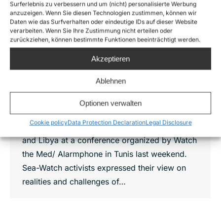
Surferlebnis zu verbessern und um (nicht) personalisierte Werbung
Sea-Watch at Mediterranean Migration
anzuzeigen. Wenn Sie diesen Technologien zustimmen, können wir
Daten wie das Surfverhalten oder eindeutige IDs auf dieser Website
Movements Conference in Tunis
verarbeiten. Wenn Sie Ihre Zustimmung nicht erteilen oder
News
By
Joshua Krüger
27. September 2017
zurückziehen, können bestimmte Funktionen beeinträchtigt werden.
Conference Report of the Mediterranean
Akzeptieren
Migration Movements Conference in Tunis,
Ablehnen
23.09.17 by Daniel Achterberg, Head of
Mission #Moonbird People from European
Optionen verwalten
countries gathered with speakers from Côte
Cookie policy
Data Protection Declaration
Legal Disclosure
d’Ivoire, Cameroon, Morocco, Algeria, Egypt
and Libya at a conference organized by Watch
the Med/ Alarmphone in Tunis last weekend.
Sea-Watch activists expressed their view on
realities and challenges of…