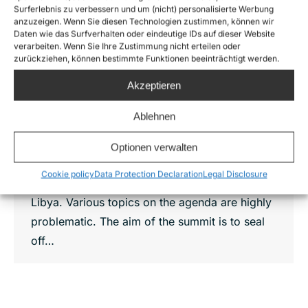
Surferlebnis zu verbessern und um (nicht) personalisierte Werbung
anzuzeigen. Wenn Sie diesen Technologien zustimmen, können wir
Sea-Watch released fact sheet for the
Daten wie das Surfverhalten oder eindeutige IDs auf dieser Website
Malta summit
verarbeiten. Wenn Sie Ihre Zustimmung nicht erteilen oder
zurückziehen, können bestimmte Funktionen beeinträchtigt werden.
News
,
Sea-Watch 2
By
Joshua Krüger
3. February 2017
Akzeptieren
At an informal meeting in Valletta on February
Ablehnen
3rd 2017, the 28 EU heads of government will
come together to discuss the external
Optionen verwalten
dimensions of migration. The main focus will
Cookie policy
Data Protection Declaration
Legal Disclosure
be on the Central Mediterranean route and
Libya. Various topics on the agenda are highly
problematic. The aim of the summit is to seal
off…