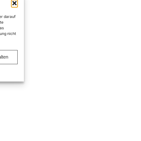
er darauf
te
as
ung nicht
lten