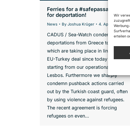
Ferries for a #safepassage, not
for deportation!
Wir verwe
zuzugreif
News
By
Joshua Krüger
4. April 2016
Werbung a
Surfverha
CADUS / Sea-Watch condemn the
erteilen 
deportations from Greece to Turkey
which are taking place in line with the
EU-Turkey deal since today morning,
starting from our operational area
Lesbos. Furthermore we sharply
condemn pushback actions carried
out by the Turkish coast guard, often
by using violence against refugees.
The recent agreement is forcing
refugees on even…