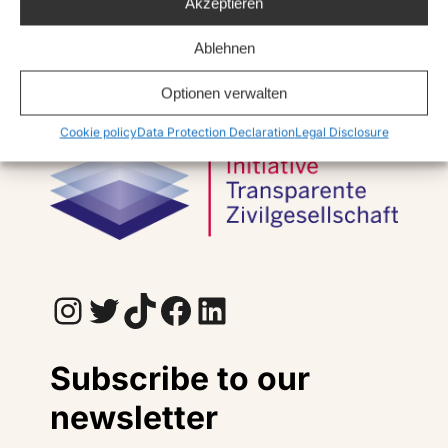
Akzeptieren
Donate now ♥
Ablehnen
Optionen verwalten
Cookie policy
Data Protection Declaration
Legal Disclosure
Instagram
Twitter
TikTok
Facebook
LinkedIn
Subscribe to our
newsletter