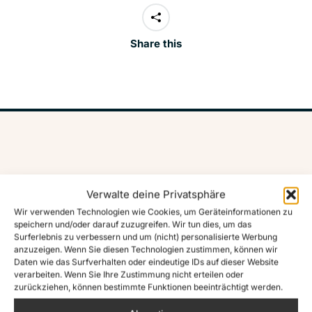
Share this
Verwalte deine Privatsphäre
Your donation for civil
Wir verwenden Technologien wie Cookies, um Geräteinformationen zu
speichern und/oder darauf zuzugreifen. Wir tun dies, um das
sea rescue
Surferlebnis zu verbessern und um (nicht) personalisierte Werbung
anzuzeigen. Wenn Sie diesen Technologien zustimmen, können wir
Daten wie das Surfverhalten oder eindeutige IDs auf dieser Website
verarbeiten. Wenn Sie Ihre Zustimmung nicht erteilen oder
IBAN:
DE63 4306 0967 1239 7690 03
·
zurückziehen, können bestimmte Funktionen beeinträchtigt werden.
BIC:
GENODEM1GLS