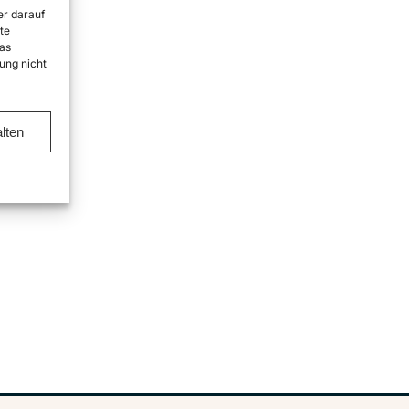
er darauf
te
as
ung nicht
lten