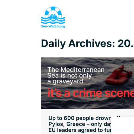
Daily Archives:
20.
Up to 600 people drown off
Pylos, Greece – only days after
EU leaders agreed to further