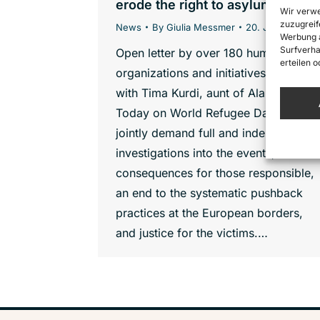
erode the right to asylum
Wir verwe
zuzugreif
News
By
Giulia Messmer
20. June 2023
Werbung a
Surfverha
Open letter by over 180 human rights
erteilen 
organizations and initiatives together
with Tima Kurdi, aunt of Alan Kurdi.
Today on World Refugee Day, we
jointly demand full and independent
investigations into the events, clear
consequences for those responsible,
an end to the systematic pushback
practices at the European borders,
and justice for the victims.…