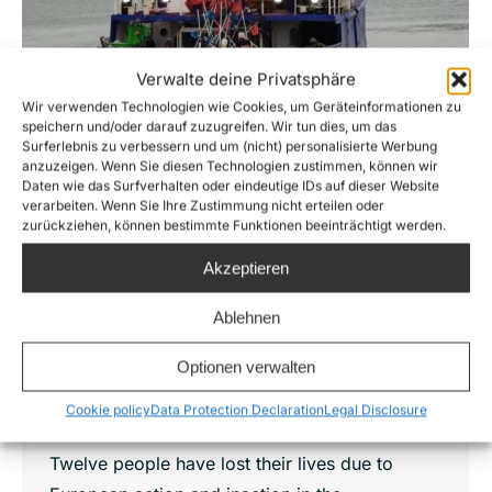
Verwalte deine Privatsphäre
Wir verwenden Technologien wie Cookies, um Geräteinformationen zu
speichern und/oder darauf zuzugreifen. Wir tun dies, um das
Surferlebnis zu verbessern und um (nicht) personalisierte Werbung
anzuzeigen. Wenn Sie diesen Technologien zustimmen, können wir
Daten wie das Surfverhalten oder eindeutige IDs auf dieser Website
verarbeiten. Wenn Sie Ihre Zustimmung nicht erteilen oder
zurückziehen, können bestimmte Funktionen beeinträchtigt werden.
Akzeptieren
Ablehnen
How Malta and EU authorities left people
to die at sea and returned survivors to
Optionen verwalten
war
Cookie policy
Data Protection Declaration
Legal Disclosure
News
By
Lennart Diesen
17. April 2020
Twelve people have lost their lives due to