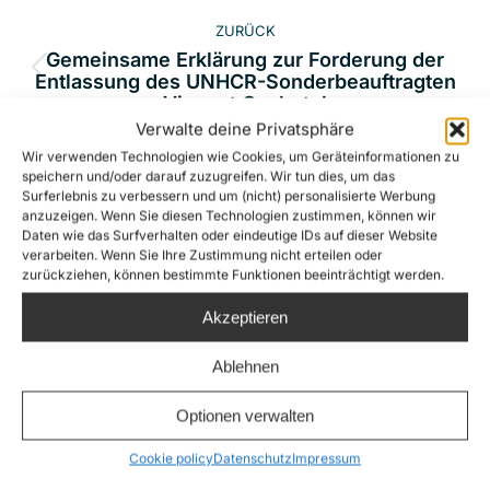
Kommentarnavigation
ZURÜCK
Gemeinsame Erklärung zur Forderung der
Vorheriger
Entlassung des UNHCR-Sonderbeauftragten
Vincent Cochetel
Beitrag:
Verwalte deine Privatsphäre
NÄCHSTES
Wir verwenden Technologien wie Cookies, um Geräteinformationen zu
speichern und/oder darauf zuzugreifen. Wir tun dies, um das
Sea-Watch 3 blockiert – Italien ignoriert EuGH-
Nächster
Surferlebnis zu verbessern und um (nicht) personalisierte Werbung
Urteil
anzuzeigen. Wenn Sie diesen Technologien zustimmen, können wir
Beitrag:
Daten wie das Surfverhalten oder eindeutige IDs auf dieser Website
verarbeiten. Wenn Sie Ihre Zustimmung nicht erteilen oder
zurückziehen, können bestimmte Funktionen beeinträchtigt werden.
Related Posts
Akzeptieren
Ablehnen
Nach Schüssen auf die Sea-Watch 5:
Eilantrag gegen Bundesregierung
Optionen verwalten
wegen unterlassener
Cookie policy
Datenschutz
Impressum
Schutzmaßnahmen