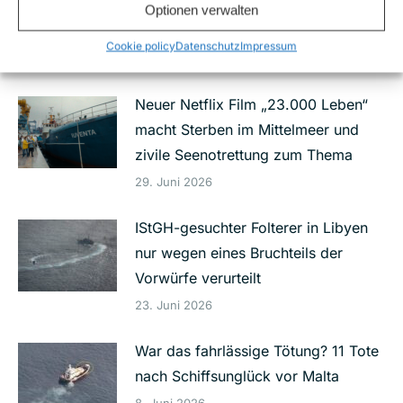
wegen unterlassener
Optionen verwalten
Schutzmaßnahmen
Cookie policy
Datenschutz
Impressum
7. Juli 2026
Neuer Netflix Film „23.000 Leben“
macht Sterben im Mittelmeer und
zivile Seenotrettung zum Thema
29. Juni 2026
IStGH-gesuchter Folterer in Libyen
nur wegen eines Bruchteils der
Vorwürfe verurteilt
23. Juni 2026
War das fahrlässige Tötung? 11 Tote
nach Schiffsunglück vor Malta