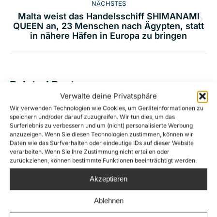
NÄCHSTES
Malta weist das Handelsschiff SHIMANAMI
Nächster
QUEEN an, 23 Menschen nach Ägypten, statt
in nähere Häfen in Europa zu bringen
Beitrag:
Related Posts
Verwalte deine Privatsphäre
Wir verwenden Technologien wie Cookies, um Geräteinformationen zu
Die extreme Rechte macht die
speichern und/oder darauf zuzugreifen. Wir tun dies, um das
Surferlebnis zu verbessern und um (nicht) personalisierte Werbung
Rettung von Menschenleben zum
anzuzeigen. Wenn Sie diesen Technologien zustimmen, können wir
Gegenstand einer
Daten wie das Surfverhalten oder eindeutige IDs auf dieser Website
verarbeiten. Wenn Sie Ihre Zustimmung nicht erteilen oder
Verleumdungskampagne
zurückziehen, können bestimmte Funktionen beeinträchtigt werden.
16. Juli 2026
Akzeptieren
Nach Schüssen auf die Sea-Watch 5:
Ablehnen
Eilantrag gegen Bundesregierung