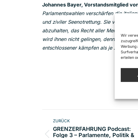
Johannes Bayer, Vorstandsmitglied vo
Parlamentswahlen verschärfen die italien
und ziviler Seenotrettung. Sie versuche
abzuhalten, das Recht aller Menschen au
Wir verwe
wird ihnen nicht gelingen, denn wir werd
zuzugreif
Werbung a
entschlossener kämpfen als je zuvor.”
Surfverha
erteilen 
Kommentarnavigat
ZURÜCK
GRENZERFAHRUNG Podcast:
Folge 3 – Parlamente, Politik &
Vorheriger