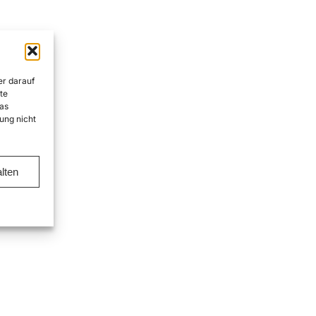
er darauf
te
as
ung nicht
lten