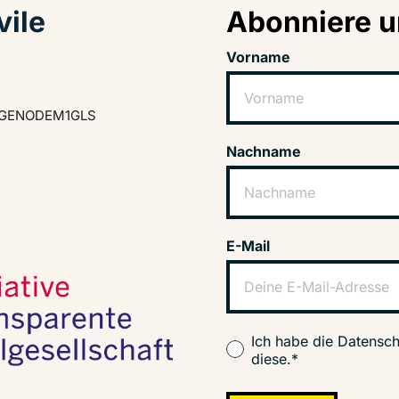
vile
Abonniere u
Vorname
GENODEM1GLS
Nachname
E-Mail
Ich habe die Datensch
diese.*