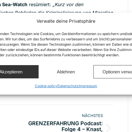
n Sea-Watch
resümiert:
„Kurz vor den
ischen Behörden die Kriminalisierung von Migration
n einmal mehr, uns mit absurden Methoden davon
Verwalte deine Privatsphäre
f Sicherheit und Leben durchzusetzen. Doch das
nden Technologien wie Cookies, um Geräteinformationen zu speichern und/od
en unsere Arbeit fortsetzen und noch
en. Wir tun dies, um das Surferlebnis zu verbessern und um (nicht) personalisier
nzuzeigen. Wenn Sie diesen Technologien zustimmen, können wir Daten wie d
lten oder eindeutige IDs auf dieser Website verarbeiten. Wenn Sie Ihre Zustimm
oder zurückziehen, können bestimmte Funktionen beeinträchtigt werden.
Akzeptieren
Ablehnen
Optionen verwa
Share this
Cookie policy
Datenschutz
Impressum
ion
NÄCHSTES
GRENZERFAHRUNG Podcast:
Folge 4 – Knast,
Nächster