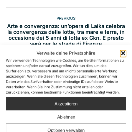
Post
PREVIOUS
navigation
Arte e convergenza: un’opera di Laika celebra
la convergenza delle lotte, tra mare e terra, in
Previous
occasione dei 5 anni di lotta ex Gkn. E presto
post:
sarà per le strade di Firenze
Verwalte deine Privatsphäre
NEXT
Wir verwenden Technologien wie Cookies, um Geräteinformationen zu
Un’opera di Laika per i cinque anni di lotta
speichern und/oder darauf zuzugreifen. Wir tun dies, um das
della ex GKN donata al Collettivo di Fabbrica,
Surferlebnis zu verbessern und um (nicht) personalisierte Werbung
Next
in collaborazione con Sea-Watch. 11 e 12 luglio
anzuzeigen. Wenn Sie diesen Technologien zustimmen, können wir
Daten wie das Surfverhalten oder eindeutige IDs auf dieser Website
concerto, corteo, tendata e assemblea
post:
verarbeiten. Wenn Sie Ihre Zustimmung nicht erteilen oder
dell’azionariato popolare.
zurückziehen, können bestimmte Funktionen beeinträchtigt werden.
Akzeptieren
Ablehnen
Related Posts
Optionen verwalten