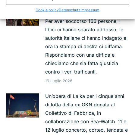
Da Il Giornale una campagna
Cookie policy
Datenschutz
Impressum
diffamatoria travestita da inchiesta.
Per aver soccorso 166 persone, i
libici ci hanno sparato addosso, le
autorità italiane ci hanno indagato e
ora la stampa di destra ci diffama.
Rispondiamo con una diffida e
chiediamo che sia fatta giustizia
contro i veri trafficanti.
16 Luglio 2026
Un’opera di Laika per i cinque anni
di lotta della ex GKN donata al
Collettivo di Fabbrica, in
collaborazione con Sea-Watch. 11 e
12 luglio concerto, corteo, tendata e