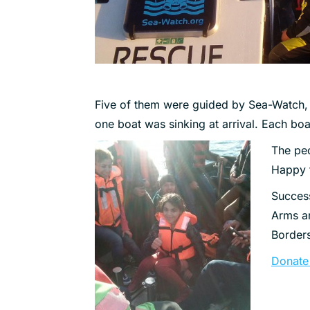
Five of them were guided by Sea-Watch, 
one boat was sinking at arrival. Each bo
The peo
Happy 
Success
Arms an
Borders
Donat