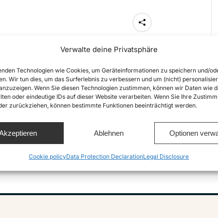
Share this
Verwalte deine Privatsphäre
nden Technologien wie Cookies, um Geräteinformationen zu speichern und/od
en. Wir tun dies, um das Surferlebnis zu verbessern und um (nicht) personalisier
nzuzeigen. Wenn Sie diesen Technologien zustimmen, können wir Daten wie d
lten oder eindeutige IDs auf dieser Website verarbeiten. Wenn Sie Ihre Zustimm
NEXT
oder zurückziehen, können bestimmte Funktionen beeinträchtigt werden.
Lesbos update 20th January
2016: Live from Skala
Next
Sikamineas, Lesbos. Sea-watch
Akzeptieren
Ablehnen
Optionen verwa
post:
crew there on stand-by.
Cookie policy
Data Protection Declaration
Legal Disclosure