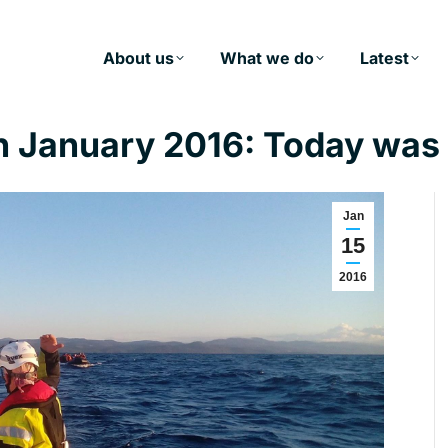
About us
What we do
Latest
h January 2016: Today was
Jan
15
2016