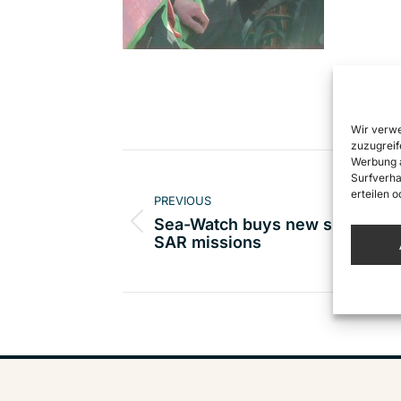
Wir verwe
zuzugreif
Post
Werbung a
Surfverha
navigation
erteilen 
PREVIOUS
Sea-Watch buys new ship for
Previous
SAR missions
post: