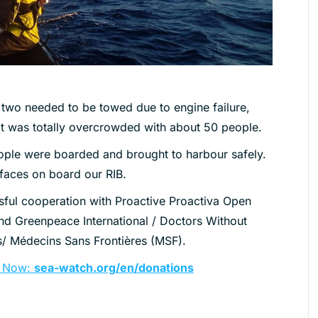
two needed to be towed due to engine failure,
at was totally overcrowded with about 50 people.
ple were boarded and brought to harbour safely.
faces on board our RIB.
ful cooperation with Proactive Proactiva Open
d Greenpeace International / Doctors Without
/ Médecins Sans Frontières (MSF).
e Now:
sea-watch.org/en/donations