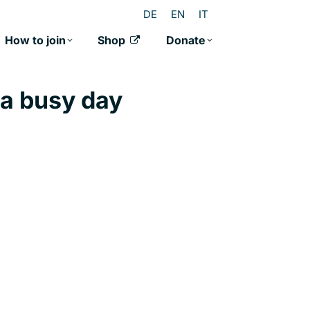
DE
EN
IT
How to join
Shop
Donate
 a busy day