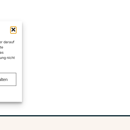
er darauf
te
as
ung nicht
lten